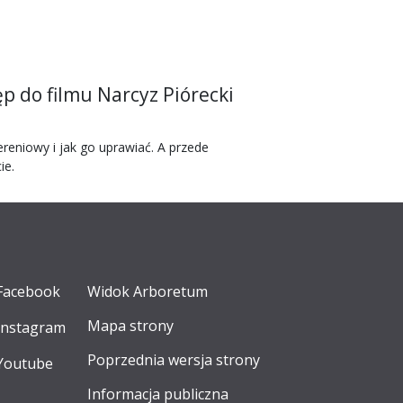
p do filmu Narcyz Piórecki
reniowy i jak go uprawiać. A przede
ie.
Facebook
Widok Arboretum
Mapa strony
Instagram
Poprzednia wersja strony
Youtube
Informacja publiczna