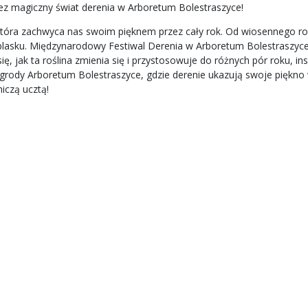
z magiczny świat derenia w Arboretum Bolestraszyce!
ny, która zachwyca nas swoim pięknem przez cały rok. Od wiosennego
blasku. Międzynarodowy Festiwal Derenia w Arboretum Bolestraszyce
ię, jak ta roślina zmienia się i przystosowuje do różnych pór roku, in
grody Arboretum Bolestraszyce, gdzie derenie ukazują swoje piękno w 
niczą ucztą!