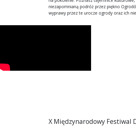
na pokolenie. Poznasz tajemnice kulturowe, 
niezapomnianą podróż przez piękno Ogrodów P
wyprawy przez te urocze ogrody oraz ich nie
X Międzynarodowy Festiwal 