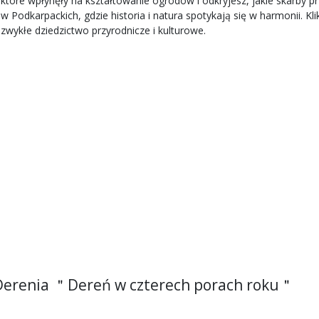
które wpłynęły na kształtowanie ogrodów i odkryjesz, jakie skarby pr
odkarpackich, gdzie historia i natura spotykają się w harmonii. Klik
zwykłe dziedzictwo przyrodnicze i kulturowe.
Derenia ＂Dereń w czterech porach roku＂