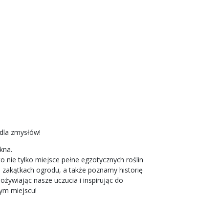
dla zmysłów!
ękna.
 nie tylko miejsce pełne egzotycznych roślin
ch zakątkach ogrodu, a także poznamy historię
żywiając nasze uczucia i inspirując do
nym miejscu!