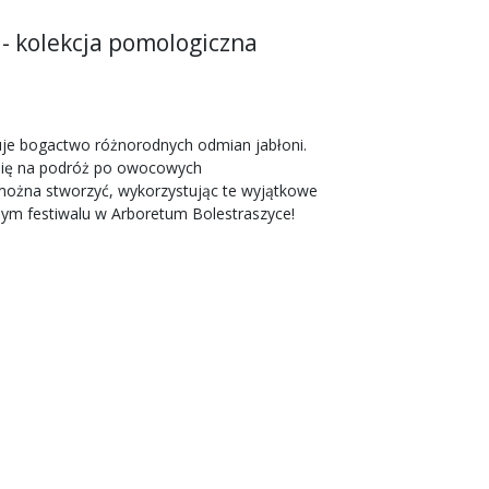
 - kolekcja pomologiczna
uje bogactwo różnorodnych odmian jabłoni.
 się na podróż po owocowych
a można stworzyć, wykorzystując te wyjątkowe
lnym festiwalu w Arboretum Bolestraszyce!