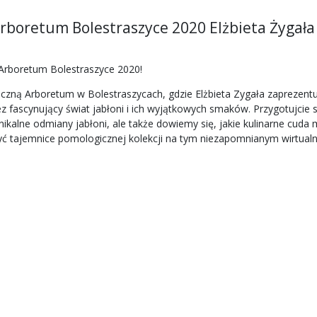
rboretum Bolestraszyce 2020 Elżbieta Żygała
 Arboretum Bolestraszyce 2020!
czną Arboretum w Bolestraszycach, gdzie Elżbieta Zygała zaprezent
 fascynujący świat jabłoni i ich wyjątkowych smaków. Przygotujcie
nikalne odmiany jabłoni, ale także dowiemy się, jakie kulinarne cud
dkryć tajemnice pomologicznej kolekcji na tym niezapomnianym wirtua