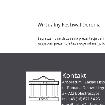
Wirtualny Festiwal Derenia -
Zapraszamy serdecznie na prezentację pani 
wszystkim prezentuje też swoje odmiany, bo j
Kontakt
Arboretum i Zakład Fizjo
ul. Romana Dmowskiego
37-722 Bolestraszyce
tel. +48 (16) 671 64 25
e-mail: arbo@arboretum