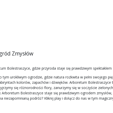
Ogród Zmysłów
um Bolestraszyce, gdzie przyroda staje się prawdziwym spektaklem 
o tym urokliwym ogrodzie, gdzie natura rozkwita w pełni swojego pi
abiryntach kolorów, zapachów i dźwięków. Arboretum Bolestraszyce to
Przyjrzymy się różnorodności flory, zanurzymy się w soczyście zielony
ak Arboretum Bolestraszyce staje się prawdziwym ogrodem zmysłów, o
a niezapomnianą podróż? Kliknij play i dołącz do nas w tym magicz