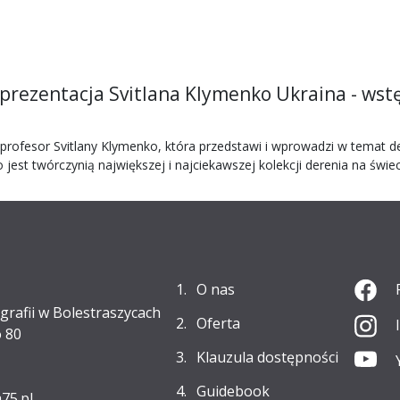
 prezentacja Svitlana Klymenko Ukraina - wstę
profesor Svitlany Klymenko, która przedstawi i wprowadzi w temat de
est twórczynią największej i najciekawszej kolekcji derenia na świec
O nas
grafii w Bolestraszycach
Oferta
 80
Klauzula dostępności
Guidebook
75.pl