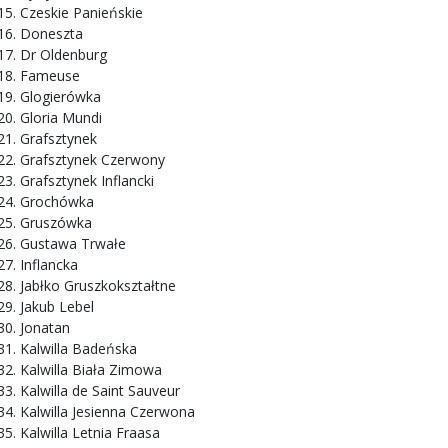
Czeskie Panieńskie
Doneszta
Dr Oldenburg
Fameuse
Glogierówka
Gloria Mundi
Grafsztynek
Grafsztynek Czerwony
Grafsztynek Inflancki
Grochówka
Gruszówka
Gustawa Trwałe
Inflancka
Jabłko Gruszkokształtne
Jakub Lebel
Jonatan
Kalwilla Badeńska
Kalwilla Biała Zimowa
Kalwilla de Saint Sauveur
Kalwilla Jesienna Czerwona
Kalwilla Letnia Fraasa