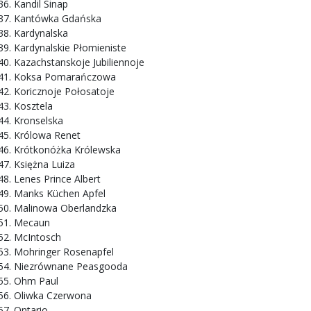
Kandil Sinap
Kantówka Gdańska
Kardynalska
Kardynalskie Płomieniste
Kazachstanskoje Jubiliennoje
Koksa Pomarańczowa
Koricznoje Połosatoje
Kosztela
Kronselska
Królowa Renet
Krótkonóżka Królewska
Księżna Luiza
Lenes Prince Albert
Manks Küchen Apfel
Malinowa Oberlandzka
Mecaun
McIntosch
Mohringer Rosenapfel
Niezrównane Peasgooda
Ohm Paul
Oliwka Czerwona
Ontario