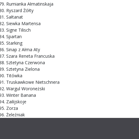
Rumianka Ałmatinskaja
Ryszard Żółty
Sałtanat
Siewka Martensa
Signe Tilisch
Spartan
Starking
Sinap z Ałma Aty
Szara Reneta Francuska
Sztetyna Czerwona
Sztetyna Zielona
Titówka
Truskawkowe Nietschnera
Wargul Woroneżski
Winter Banana
Zailijskoje
Zorza
Żeleźniak