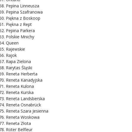
Pepina Linneusza
Pepina Szafranowa
Piękna z Boskoop
Piękna z Rept
Pepina Parkera
Polskie Mnichy
Queen
Rajewskie
Rajok
Rapa Zielona
Rarytas Śląski
Reneta Herberta
Reneta Kanadyjska
Reneta Kulona
Reneta Kurska
Reneta Landsberska
Reneta Osnabrück
Reneta Szara Jesienna
Reneta Woskowa
Reneta Złota
Roter Belfleur