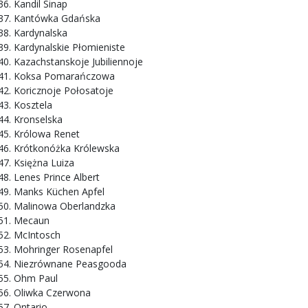
Kandil Sinap
Kantówka Gdańska
Kardynalska
Kardynalskie Płomieniste
Kazachstanskoje Jubiliennoje
Koksa Pomarańczowa
Koricznoje Połosatoje
Kosztela
Kronselska
Królowa Renet
Krótkonóżka Królewska
Księżna Luiza
Lenes Prince Albert
Manks Küchen Apfel
Malinowa Oberlandzka
Mecaun
McIntosch
Mohringer Rosenapfel
Niezrównane Peasgooda
Ohm Paul
Oliwka Czerwona
Ontario