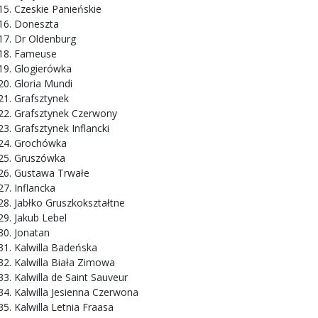
Czeskie Panieńskie
Doneszta
Dr Oldenburg
Fameuse
Glogierówka
Gloria Mundi
Grafsztynek
Grafsztynek Czerwony
Grafsztynek Inflancki
Grochówka
Gruszówka
Gustawa Trwałe
Inflancka
Jabłko Gruszkokształtne
Jakub Lebel
Jonatan
Kalwilla Badeńska
Kalwilla Biała Zimowa
Kalwilla de Saint Sauveur
Kalwilla Jesienna Czerwona
Kalwilla Letnia Fraasa