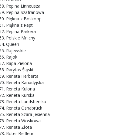
Pepina Linneusza
Pepina Szafranowa
Piękna z Boskoop
Piękna z Rept
Pepina Parkera
Polskie Mnichy
Queen
Rajewskie
Rajok
Rapa Zielona
Rarytas Śląski
Reneta Herberta
Reneta Kanadyjska
Reneta Kulona
Reneta Kurska
Reneta Landsberska
Reneta Osnabrück
Reneta Szara Jesienna
Reneta Woskowa
Reneta Złota
Roter Belfleur