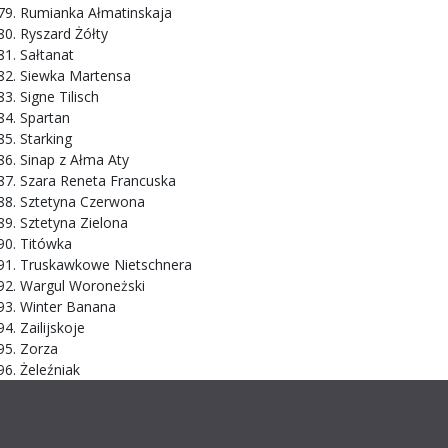
Rumianka Ałmatinskaja
Ryszard Żółty
Sałtanat
Siewka Martensa
Signe Tilisch
Spartan
Starking
Sinap z Ałma Aty
Szara Reneta Francuska
Sztetyna Czerwona
Sztetyna Zielona
Titówka
Truskawkowe Nietschnera
Wargul Woroneżski
Winter Banana
Zailijskoje
Zorza
Żeleźniak