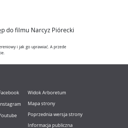
p do filmu Narcyz Piórecki
reniowy i jak go uprawiać. A przede
ie.
Facebook
Widok Arboretum
Mapa strony
Instagram
Poprzednia wersja strony
Youtube
Informacja publiczna