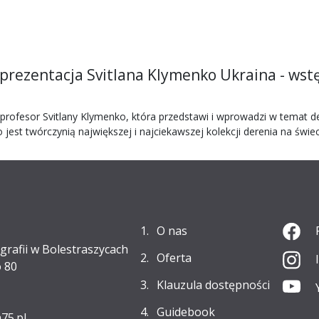
 prezentacja Svitlana Klymenko Ukraina - wstę
profesor Svitlany Klymenko, która przedstawi i wprowadzi w temat de
est twórczynią największej i najciekawszej kolekcji derenia na świec
O nas
grafii w Bolestraszycach
Oferta
 80
Klauzula dostępności
Guidebook
75.pl