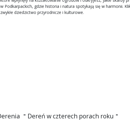
które wpłynęły na kształtowanie ogrodów i odkryjesz, jakie skarby pr
odkarpackich, gdzie historia i natura spotykają się w harmonii. Klik
zwykłe dziedzictwo przyrodnicze i kulturowe.
Derenia ＂Dereń w czterech porach roku＂