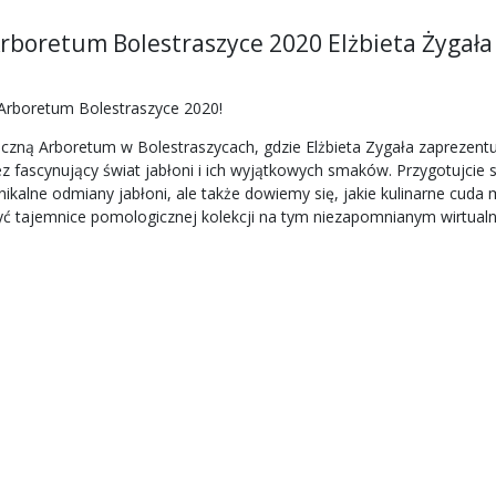
rboretum Bolestraszyce 2020 Elżbieta Żygała
 Arboretum Bolestraszyce 2020!
czną Arboretum w Bolestraszycach, gdzie Elżbieta Zygała zaprezent
 fascynujący świat jabłoni i ich wyjątkowych smaków. Przygotujcie
nikalne odmiany jabłoni, ale także dowiemy się, jakie kulinarne cud
dkryć tajemnice pomologicznej kolekcji na tym niezapomnianym wirtua