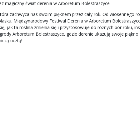
z magiczny świat derenia w Arboretum Bolestraszyce!
ny, która zachwyca nas swoim pięknem przez cały rok. Od wiosennego
blasku. Międzynarodowy Festiwal Derenia w Arboretum Bolestraszyce
ię, jak ta roślina zmienia się i przystosowuje do różnych pór roku, in
grody Arboretum Bolestraszyce, gdzie derenie ukazują swoje piękno w 
niczą ucztą!