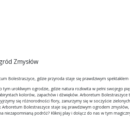
Ogród Zmysłów
um Bolestraszyce, gdzie przyroda staje się prawdziwym spektaklem 
o tym urokliwym ogrodzie, gdzie natura rozkwita w pełni swojego pi
abiryntach kolorów, zapachów i dźwięków. Arboretum Bolestraszyce to
Przyjrzymy się różnorodności flory, zanurzymy się w soczyście zielony
ak Arboretum Bolestraszyce staje się prawdziwym ogrodem zmysłów, o
a niezapomnianą podróż? Kliknij play i dołącz do nas w tym magicz