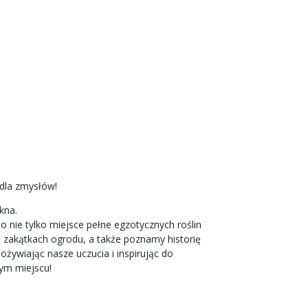
dla zmysłów!
ękna.
 nie tylko miejsce pełne egzotycznych roślin
ch zakątkach ogrodu, a także poznamy historię
żywiając nasze uczucia i inspirując do
nym miejscu!