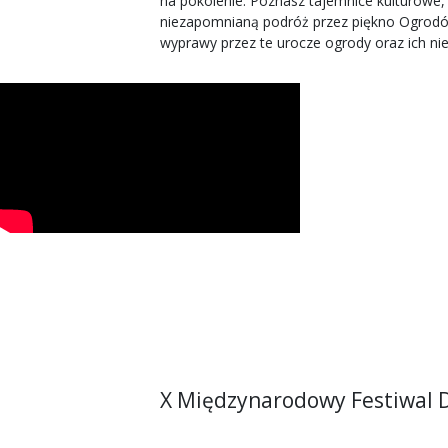
na pokolenie. Poznasz tajemnice kulturowe, 
niezapomnianą podróż przez piękno Ogrodów P
wyprawy przez te urocze ogrody oraz ich nie
X Międzynarodowy Festiwal 