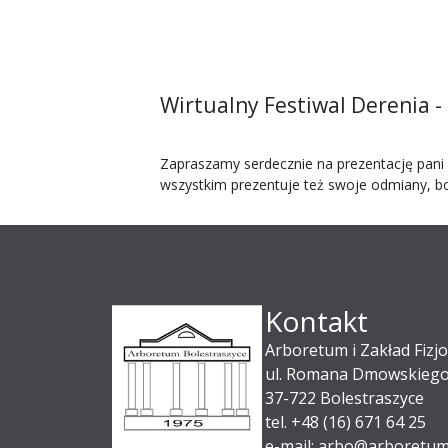
Wirtualny Festiwal Derenia -
Zapraszamy serdecznie na prezentację pani 
wszystkim prezentuje też swoje odmiany, bo j
Kontakt
Arboretum i Zakład Fizjo
ul. Romana Dmowskiego
37-722 Bolestraszyce
tel. +48 (16) 671 64 25
e-mail: arbo@arboretum