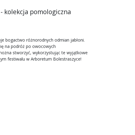
 - kolekcja pomologiczna
uje bogactwo różnorodnych odmian jabłoni.
 się na podróż po owocowych
a można stworzyć, wykorzystując te wyjątkowe
lnym festiwalu w Arboretum Bolestraszyce!