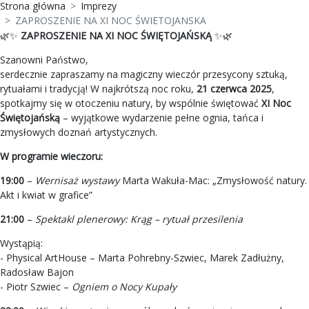
Strona główna
Imprezy
ZAPROSZENIE NA XI NOC ŚWIETOJANSKA
🌿✨
ZAPROSZENIE NA XI NOC ŚWIĘTOJAŃSKĄ
✨🌿
Szanowni Państwo,
serdecznie zapraszamy na magiczny wieczór przesycony sztuką,
rytuałami i tradycją! W najkrótszą noc roku,
21 czerwca 2025
,
spotkajmy się w otoczeniu natury, by wspólnie świętować
XI Noc
Świętojańską
– wyjątkowe wydarzenie pełne ognia, tańca i
zmysłowych doznań artystycznych.
W programie wieczoru:
19:00
–
Wernisaż wystawy
Marta Wakuła-Mac: „Zmysłowość natury.
Akt i kwiat w grafice”
21:00
–
Spektakl plenerowy: Krąg – rytuał przesilenia
Wystąpią:
- Physical ArtHouse – Marta Pohrebny-Szwiec, Marek Zadłużny,
Radosław Bajon
- Piotr Szwiec –
Ogniem o Nocy Kupały