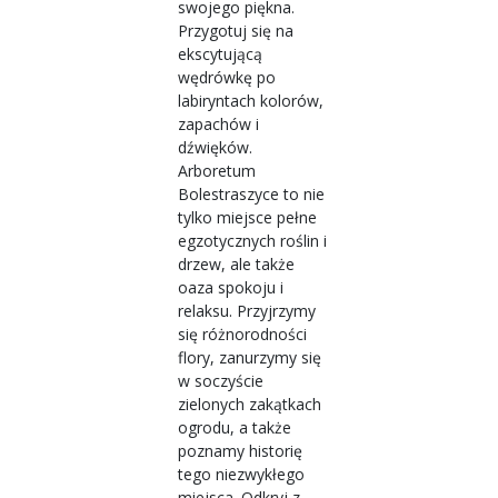
swojego piękna.
Przygotuj się na
ekscytującą
wędrówkę po
labiryntach kolorów,
zapachów i
dźwięków.
Arboretum
Bolestraszyce to nie
tylko miejsce pełne
egzotycznych roślin i
drzew, ale także
oaza spokoju i
relaksu. Przyjrzymy
się różnorodności
flory, zanurzymy się
w soczyście
zielonych zakątkach
ogrodu, a także
poznamy historię
tego niezwykłego
miejsca. Odkryj z