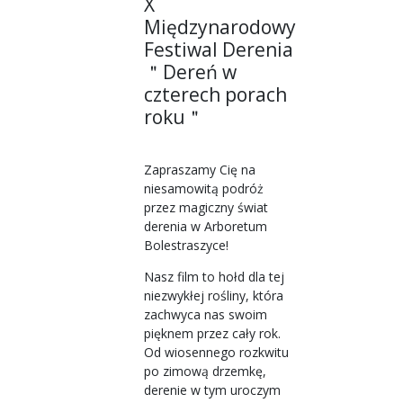
X
Międzynarodowy
Festiwal Derenia
＂Dereń w
czterech porach
roku＂
Zapraszamy Cię na
niesamowitą podróż
przez magiczny świat
derenia w Arboretum
Bolestraszyce!
Nasz film to hołd dla tej
niezwykłej rośliny, która
zachwyca nas swoim
pięknem przez cały rok.
Od wiosennego rozkwitu
po zimową drzemkę,
derenie w tym uroczym