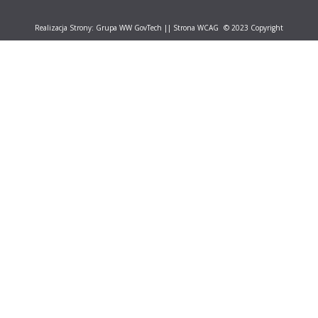
Realizacja Strony:
Grupa WW GovTech
||
Strona WCAG
© 2023 Copyright