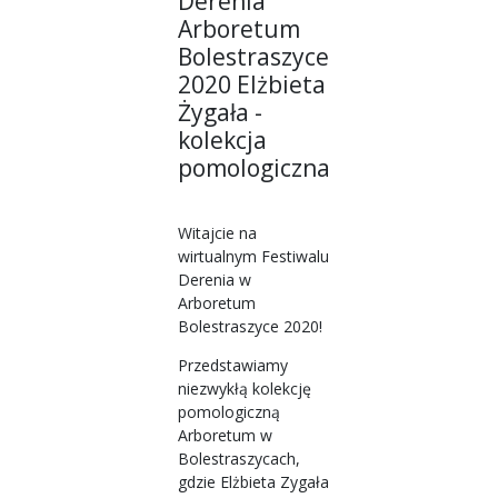
Derenia
Arboretum
Bolestraszyce
2020 Elżbieta
Żygała -
kolekcja
pomologiczna
Witajcie na
wirtualnym Festiwalu
Derenia w
Arboretum
Bolestraszyce 2020!
Przedstawiamy
niezwykłą kolekcję
pomologiczną
Arboretum w
Bolestraszycach,
gdzie Elżbieta Zygała