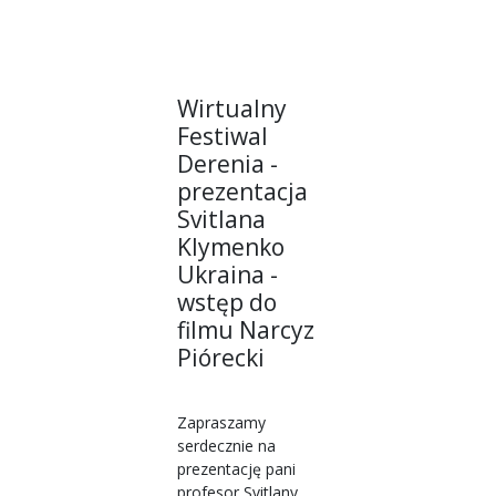
Wirtualny
Festiwal
Derenia -
prezentacja
Svitlana
Klymenko
Ukraina -
wstęp do
filmu Narcyz
Piórecki
Zapraszamy
serdecznie na
prezentację pani
profesor Svitlany