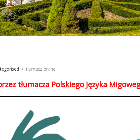
tegorised
tłumacz online
przez tłumacza Polskiego Języka Migowego