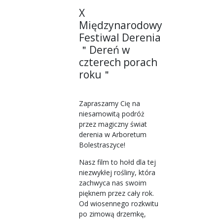
X
Międzynarodowy
Festiwal Derenia
＂Dereń w
czterech porach
roku＂
Zapraszamy Cię na
niesamowitą podróż
przez magiczny świat
derenia w Arboretum
Bolestraszyce!
Nasz film to hołd dla tej
niezwykłej rośliny, która
zachwyca nas swoim
pięknem przez cały rok.
Od wiosennego rozkwitu
po zimową drzemkę,