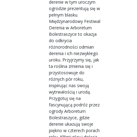
derenie w tym uroczym
ogrodzie prezentują się w
pełnym blasku.
Międzynarodowy Festiwal
Derenia w Arboretum
Bolestraszyce to okazja
do odkrycia
różnorodności odmian
derenia i ich niezwykłego
uroku. Przyjrzymy się, jak
ta roślina zmienia się i
przystosowuje do
różnych pór roku,
inspirując nas swoją
wytrwałością i urodą.
Przygotuj się na
fascynującą podróż przez
ogrody Arboretum
Bolestraszyce, gdzie
derenie ukazują swoje
piękno w czterech porach
roku. Kliknij play i dołącz