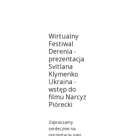
Wirtualny
Festiwal
Derenia -
prezentacja
Svitlana
Klymenko
Ukraina -
wstęp do
filmu Narcyz
Piórecki
Zapraszamy
serdecznie na
prezentację pani