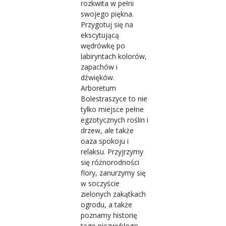
rozkwita w pełni
swojego piękna.
Przygotuj się na
ekscytującą
wędrówkę po
labiryntach kolorów,
zapachów i
dźwięków.
Arboretum
Bolestraszyce to nie
tylko miejsce pełne
egzotycznych roślin i
drzew, ale także
oaza spokoju i
relaksu. Przyjrzymy
się różnorodności
flory, zanurzymy się
w soczyście
zielonych zakątkach
ogrodu, a także
poznamy historię
tego niezwykłego