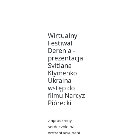
Wirtualny
Festiwal
Derenia -
prezentacja
Svitlana
Klymenko
Ukraina -
wstęp do
filmu Narcyz
Piórecki
Zapraszamy
serdecznie na
prezentację pani