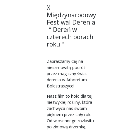
X
Międzynarodowy
Festiwal Derenia
＂Dereń w
czterech porach
roku＂
Zapraszamy Cię na
niesamowitą podróż
przez magiczny świat
derenia w Arboretum
Bolestraszyce!
Nasz film to hołd dla tej
niezwykłej rośliny, która
zachwyca nas swoim
pięknem przez cały rok.
Od wiosennego rozkwitu
po zimową drzemkę,