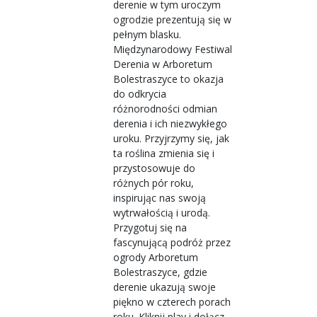
derenie w tym uroczym
ogrodzie prezentują się w
pełnym blasku.
Międzynarodowy Festiwal
Derenia w Arboretum
Bolestraszyce to okazja
do odkrycia
różnorodności odmian
derenia i ich niezwykłego
uroku. Przyjrzymy się, jak
ta roślina zmienia się i
przystosowuje do
różnych pór roku,
inspirując nas swoją
wytrwałością i urodą.
Przygotuj się na
fascynującą podróż przez
ogrody Arboretum
Bolestraszyce, gdzie
derenie ukazują swoje
piękno w czterech porach
roku. Kliknij play i dołącz