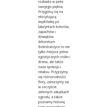
rozkwita w pełni
swojego piękna.
Przygotuj się na
ekscytującą
wędrówkę po
labiryntach kolorów,
zapachów i
dźwięków.
Arboretum
Bolestraszyce to nie
tylko miejsce pełne
egzotycznych roślin i
drzew, ale także
oaza spokoju i
relaksu. Przyjrzymy
się różnorodności
flory, zanurzymy się
w soczyście
zielonych zakątkach
ogrodu, a także
poznamy historię
tego niezwykłego