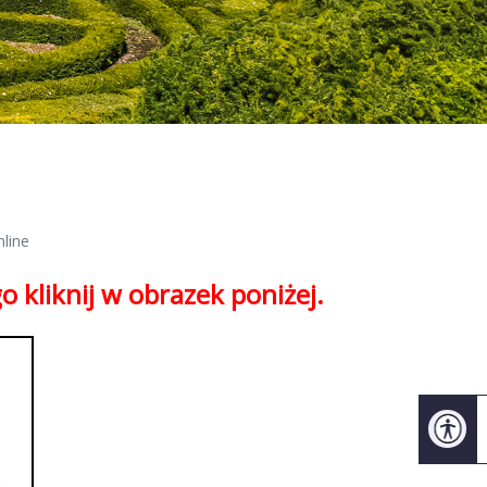
line
 kliknij w obrazek poniżej.