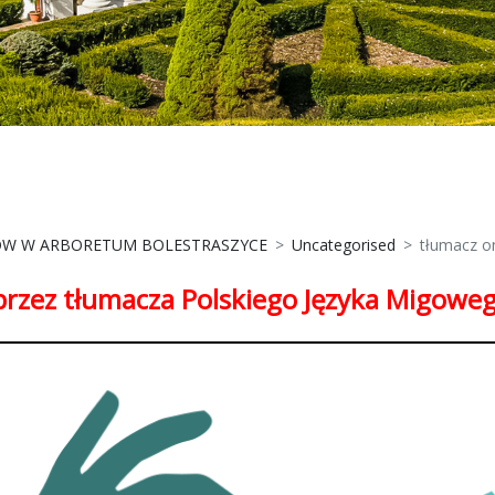
ÓW W ARBORETUM BOLESTRASZYCE
Uncategorised
tłumacz on
przez tłumacza Polskiego Języka Migowego