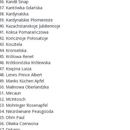
Kandil Sinap
Kantówka Gdańska
Kardynalska
Kardynalskie Płomieniste
Kazachstanskoje Jubiliennoje
Koksa Pomarańczowa
Koricznoje Połosatoje
Kosztela
Kronselska
Królowa Renet
Krótkonóżka Królewska
Księżna Luiza
Lenes Prince Albert
Manks Küchen Apfel
Malinowa Oberlandzka
Mecaun
McIntosch
Mohringer Rosenapfel
Niezrównane Peasgooda
Ohm Paul
Oliwka Czerwona
Ontario