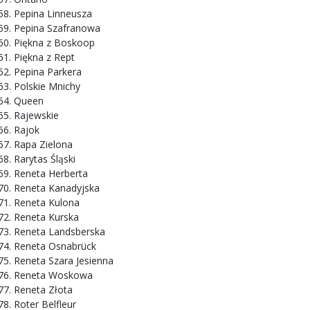
Pepina Linneusza
Pepina Szafranowa
Piękna z Boskoop
Piękna z Rept
Pepina Parkera
Polskie Mnichy
Queen
Rajewskie
Rajok
Rapa Zielona
Rarytas Śląski
Reneta Herberta
Reneta Kanadyjska
Reneta Kulona
Reneta Kurska
Reneta Landsberska
Reneta Osnabrück
Reneta Szara Jesienna
Reneta Woskowa
Reneta Złota
Roter Belfleur