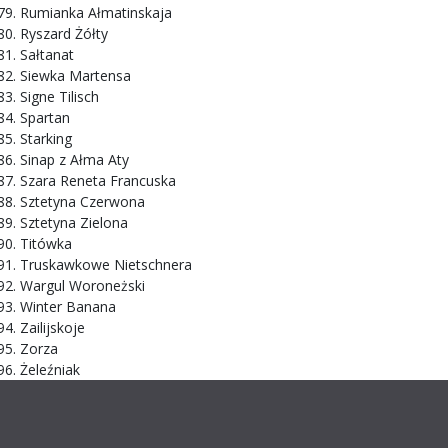
Rumianka Ałmatinskaja
Ryszard Żółty
Sałtanat
Siewka Martensa
Signe Tilisch
Spartan
Starking
Sinap z Ałma Aty
Szara Reneta Francuska
Sztetyna Czerwona
Sztetyna Zielona
Titówka
Truskawkowe Nietschnera
Wargul Woroneżski
Winter Banana
Zailijskoje
Zorza
Żeleźniak