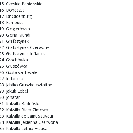
Czeskie Panieńskie
Doneszta
Dr Oldenburg
Fameuse
Glogierówka
Gloria Mundi
Grafsztynek
Grafsztynek Czerwony
Grafsztynek Inflancki
Grochówka
Gruszówka
Gustawa Trwałe
Inflancka
Jabłko Gruszkokształtne
Jakub Lebel
Jonatan
Kalwilla Badeńska
Kalwilla Biała Zimowa
Kalwilla de Saint Sauveur
Kalwilla Jesienna Czerwona
Kalwilla Letnia Fraasa