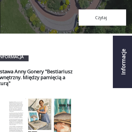
Czytaj
Informacje
INFORMACJA
INFORMACJA
stawa Anny Gonery "Bestiariusz
wnętrzny. Między pamięcią a
turą"
Rycerze w ogr