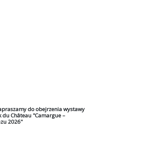
zapraszamy do obejrzenia wystawy
k du Château "Camargue –
azu 2026"