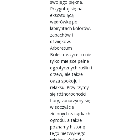
swojego piękna.
Przygotuj się na
ekscytującą
wędrówkę po
labiryntach kolorów,
zapachów i
dźwięków.
Arboretum
Bolestraszyce to nie
tylko miejsce pełne
egzotycznych roślin i
drzew, ale także
oaza spokoju i
relaksu. Przyjrzymy
się różnorodności
flory, zanurzymy się
w soczyście
zielonych zakątkach
ogrodu, a także
poznamy historię
tego niezwykłego
miejsca. Odkryj z