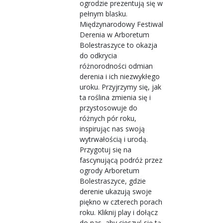
ogrodzie prezentują się w
pełnym blasku.
Międzynarodowy Festiwal
Derenia w Arboretum
Bolestraszyce to okazja
do odkrycia
różnorodności odmian
derenia i ich niezwykłego
uroku. Przyjrzymy się, jak
ta roślina zmienia się i
przystosowuje do
różnych pór roku,
inspirując nas swoją
wytrwałością i urodą.
Przygotuj się na
fascynującą podróż przez
ogrody Arboretum
Bolestraszyce, gdzie
derenie ukazują swoje
piękno w czterech porach
roku. Kliknij play i dołącz
do nas, aby cieszyć się tą