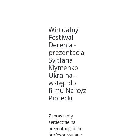
Wirtualny
Festiwal
Derenia -
prezentacja
Svitlana
Klymenko
Ukraina -
wstęp do
filmu Narcyz
Piórecki
Zapraszamy
serdecznie na
prezentację pani
profesor Svitlany