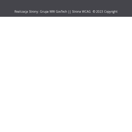
Realizacja Strony:
Grupa WW GovTech
||
Strona WCAG
© 2023 Copyright