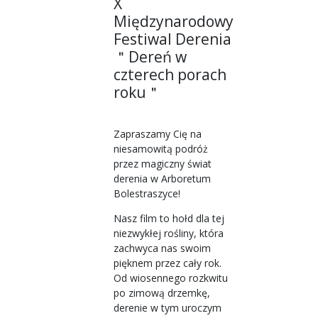
X
Międzynarodowy
Festiwal Derenia
＂Dereń w
czterech porach
roku＂
Zapraszamy Cię na
niesamowitą podróż
przez magiczny świat
derenia w Arboretum
Bolestraszyce!
Nasz film to hołd dla tej
niezwykłej rośliny, która
zachwyca nas swoim
pięknem przez cały rok.
Od wiosennego rozkwitu
po zimową drzemkę,
derenie w tym uroczym