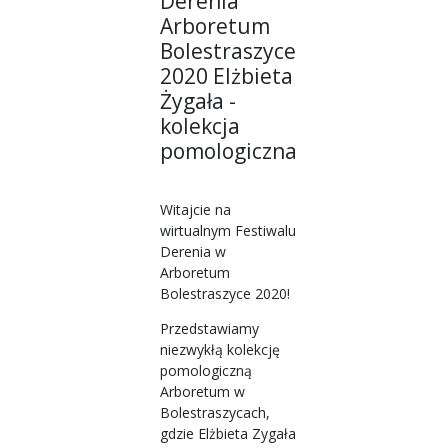
Derenia
Arboretum
Bolestraszyce
2020 Elżbieta
Żygała -
kolekcja
pomologiczna
Witajcie na
wirtualnym Festiwalu
Derenia w
Arboretum
Bolestraszyce 2020!
Przedstawiamy
niezwykłą kolekcję
pomologiczną
Arboretum w
Bolestraszycach,
gdzie Elżbieta Zygała