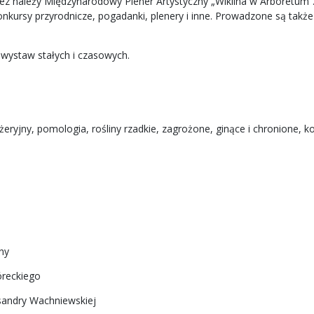
z należy Międzynarodowy Plener Artystyczny „Wiklina w Arboretum”. J
rsy przyrodnicze, pogadanki, plenery i inne. Prowadzone są także pra
 wystaw stałych i czasowych.
żeryjny, pomologia, rośliny rzadkie, zagrożone, ginące i chronione, kol
ny
óreckiego
sandry Wachniewskiej