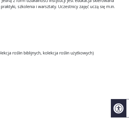
edną z form działalności instytucji jest edukacja skierowana
ktyki, szkolenia i warsztaty. Uczestnicy zajęć uczą się m.in.
ekcja roślin biblijnych, kolekcja roślin użytkowych)