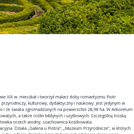
e XIX w. mieszkał i tworzył malarz doby romantyzmu Piotr
 przyrodniczy, kulturowy, dydaktyczny i naukowy. Jest jedynym w
ki i ze świata zgromadzonych na powierzchni 28,98 ha. W Arboretum
atych, a także roślin biblijnych i użytkowych. Szczególną troską
, kotewka orzech wodny, szachownica kostkowata.
acyjna. Działa „Galeria u Piotra”; „Muzeum Przyrodnicze”, w których