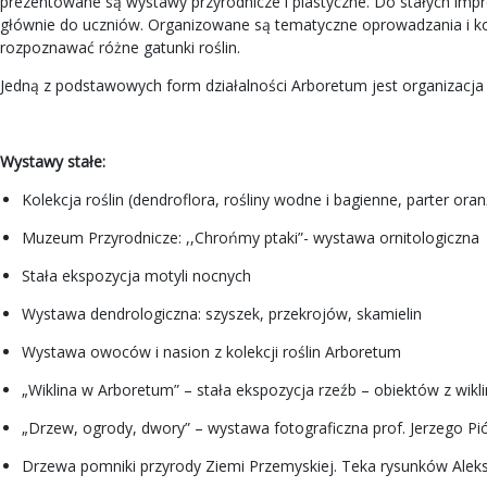
prezentowane są wystawy przyrodnicze i plastyczne. Do stałych impre
głównie do uczniów. Organizowane są tematyczne oprowadzania i konku
rozpoznawać różne gatunki roślin.
Jedną z podstawowych form działalności Arboretum jest organizacja
Wystawy stałe:
Kolekcja roślin (dendroflora, rośliny wodne i bagienne, parter oran
Muzeum Przyrodnicze: ,,Chrońmy ptaki”- wystawa ornitologiczna
Stała ekspozycja motyli nocnych
Wystawa dendrologiczna: szyszek, przekrojów, skamielin
Wystawa owoców i nasion z kolekcji roślin Arboretum
„Wiklina w Arboretum” – stała ekspozycja rzeźb – obiektów z wikli
„Drzew, ogrody, dwory” – wystawa fotograficzna prof. Jerzego Pi
Drzewa pomniki przyrody Ziemi Przemyskiej. Teka rysunków Alek