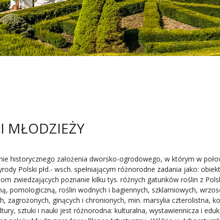
 I MŁODZIEŻY
nie historycznego założenia dworsko-ogrodowego, w którym w połowi
rody Polski płd.- wsch. spełniającym różnorodne zadania jako: obiekt
 zwiedzających poznanie kilku tys. różnych gatunków roślin z Pols
ą, pomologiczną, roślin wodnych i bagiennych, szklarniowych, wrzosow
ch, zagrożonych, ginących i chronionych, min. marsylia czterolistna
y, sztuki i nauki jest różnorodna: kulturalna, wystawiennicza i eduk