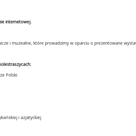
e internetowej.
odnicze i muzealne, które prowadzimy w oparciu o prezentowane wysta
lestraszycach:
e Polski
ańskiej i azjatyckiej