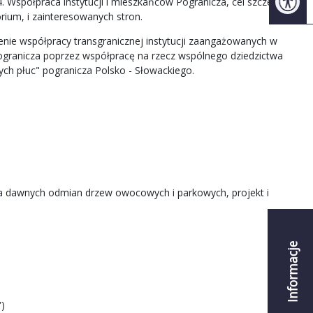
 Współpraca instytucji i mieszkańców Pogranicza, cel szczegółowy
rium, i zainteresowanych stron.
enie współpracy transgranicznej instytucji zaangażowanych w
pogranicza poprzez współpracę na rzecz wspólnego dziedzictwa
ych płuc" pogranicza Polsko - Słowackiego.
ia dawnych odmian drzew owocowych i parkowych, projekt i
Informacje
”)