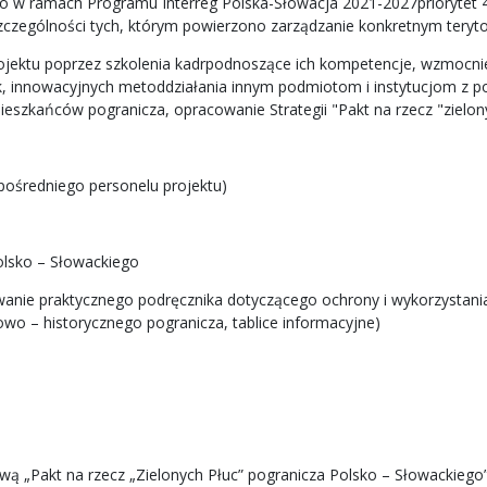
w ramach Programu Interreg Polska-Słowacja 2021-2027priorytet 4.
 szczególności tych, którym powierzono zarządzanie konkretnym teryto
rojektu poprzez szkolenia kadrpodnoszące ich kompetencje, wzmocni
yk, innowacyjnych metoddziałania innym podmiotom i instytucjom z 
ieszkańców pogranicza, opracowanie Strategii "Pakt na rzecz "zielon
pośredniego personelu projektu)
Polsko – Słowackiego
wanie praktycznego podręcznika dotyczącego ochrony i wykorzystan
owo – historycznego pogranicza, tablice informacyjne)
azwą „Pakt na rzecz „Zielonych Płuc” pogranicza Polsko – Słowackiego