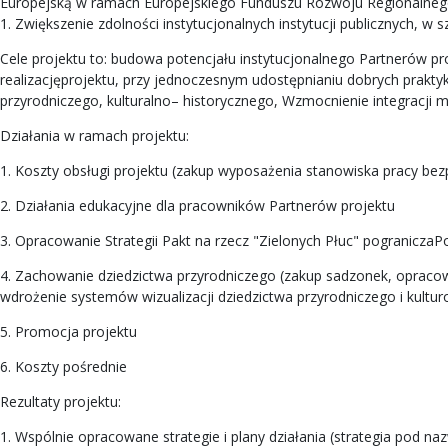
Europejską w ramach Europejskiego Funduszu Rozwoju Regionalnego 
1. Zwiększenie zdolności instytucjonalnych instytucji publicznych, w
Cele projektu to: budowa potencjału instytucjonalnego Partnerów p
realizacjęprojektu, przy jednoczesnym udostępnianiu dobrych prakt
przyrodniczego, kulturalno– historycznego, Wzmocnienie integracji m
Działania w ramach projektu:
1. Koszty obsługi projektu (zakup wyposażenia stanowiska pracy bez
2. Działania edukacyjne dla pracowników Partnerów projektu
3. Opracowanie Strategii Pakt na rzecz "Zielonych Płuc" pogranicza
4. Zachowanie dziedzictwa przyrodniczego (zakup sadzonek, opraco
wdrożenie systemów wizualizacji dziedzictwa przyrodniczego i kultur
5. Promocja projektu
6. Koszty pośrednie
Rezultaty projektu:
1. Wspólnie opracowane strategie i plany działania (strategia pod n