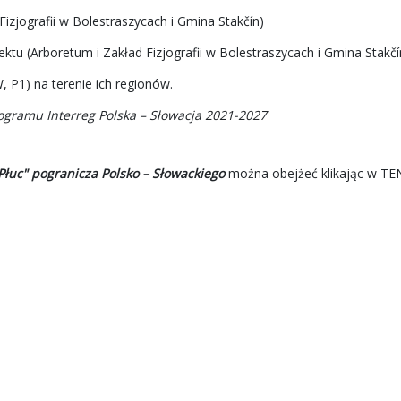
izjografii w Bolestraszycach i Gmina Stakčín)
tu (Arboretum i Zakład Fizjografii w Bolestraszycach i Gmina Stakčí
 P1) na terenie ich regionów.
ogramu Interreg Polska – Słowacja 2021-2027
 Płuc" pogranicza Polsko – Słowackiego
można obejżeć klikając w
TEN