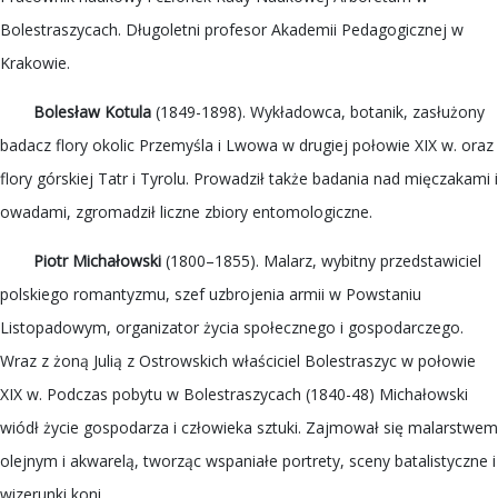
Bolestraszycach. Długoletni profesor Akademii Pedagogicznej w
Krakowie.
Bolesław Kotula
(1849-1898). Wykładowca, botanik, zasłużony
badacz flory okolic Przemyśla i Lwowa w drugiej połowie XIX w. oraz
flory górskiej Tatr i Tyrolu. Prowadził także badania nad mięczakami i
owadami, zgromadził liczne zbiory entomologiczne.
Piotr Michałowski
(1800–1855). Malarz, wybitny przedstawiciel
polskiego romantyzmu, szef uzbrojenia armii w Powstaniu
Listopadowym, organizator życia społecznego i gospodarczego.
Wraz z żoną Julią z Ostrowskich właściciel Bolestraszyc w połowie
XIX w. Podczas pobytu w Bolestraszycach (1840-48) Michałowski
wiódł życie gospodarza i człowieka sztuki. Zajmował się malarstwem
olejnym i akwarelą, tworząc wspaniałe portrety, sceny batalistyczne i
wizerunki koni.