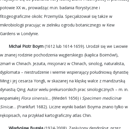
połowie XX w., prowadząc m.in. badania florystyczne i
fitogeograficzne okolic Przemyśla. Specjalizował się także w
mikrobiologii pracując w zielniku ogrodu botanicznego w Kew
Gardens w Londynie.
Michał Piotr Boym
(1612 lub 1614-1659). Urodził się we Lwowie
w znanej rodzinie pochodzenia węgierskiego (kaplica Boimów!),
zmarł w Chinach. Jezuita, misjonarz w Chinach, sinolog, naturalista,
dyplomata – niestrudzenie i wiernie wspierający południową dynastię
Ming i jej cesarza Yongli, w skazanej na klęskę walce z mandżurską
dynastią Qing. Autor wielu prekursorskich prac sinologicznych – m. in.
wspaniałej
Flora sinensis…
(Wiedeń 1656) i
Specimen medicinæ
Sinicæ
… (Frankfurt 1682). Liczne wyniki badań Boyma znano tylko w
rękopisach, na przykład kartograficzny atlas Chin.
Władysław Bugała
(1924-2008). Zasłużony dendrolog, przez