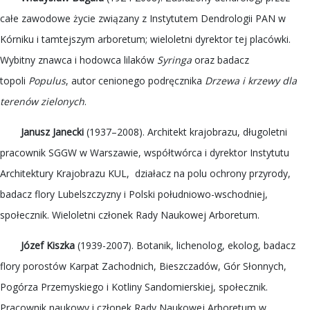
całe zawodowe życie związany z Instytutem Dendrologii PAN w
Kórniku i tamtejszym arboretum; wieloletni dyrektor tej placówki.
Wybitny znawca i hodowca lilaków
Syringa
oraz badacz
topoli
Populus
, autor cenionego podręcznika
Drzewa i krzewy dla
terenów zielonych
.
Janusz Janecki
(1937–2008). Architekt krajobrazu, długoletni
pracownik SGGW w Warszawie, współtwórca i dyrektor Instytutu
Architektury Krajobrazu KUL, działacz na polu ochrony przyrody,
badacz flory Lubelszczyzny i Polski południowo-wschodniej,
społecznik. Wieloletni członek Rady Naukowej Arboretum.
Józef Kiszka
(1939-2007). Botanik, lichenolog, ekolog, badacz
flory porostów Karpat Zachodnich, Bieszczadów, Gór Słonnych,
Pogórza Przemyskiego i Kotliny Sandomierskiej, społecznik.
Pracownik naukowy i członek Rady Naukowej Arboretum w