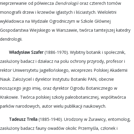
nieprzerwanie od półwiecza
Dendrologii
oraz czterech tomów
monografii drzew i krzewów iglastych i liściastych. Wieloletni
wykładowca na Wydziale Ogrodniczym w Szkole Głównej
Gospodarstwa Wiejskiego w Warszawie, twórca tamtejszej katedry
dendrologii.
Władysław Szafer
(1886-1970). Wybitny botanik i społecznik,
zasłużony badacz i działacz na polu ochrony przyrody, profesor i
rektor Uniwersytetu Jagiellońskiego, wiceprezes Polskiej Akademii
Nauk. Założyciel i dyrektor Instytutu Botaniki PAN, obecnie
noszącego jego imię, oraz dyrektor Ogrodu Botanicznego w
Krakowie. Twórca polskiej szkoły paleobotanicznej, współtwórca
parków narodowych, autor wielu publikacji naukowych.
Tadeusz Trella
(1885-1940). Urodzony w Żurawicy, entomolog,
zasłużony badacz fauny owadów okolic Przemyśla, członek i