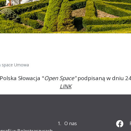
 space Umowa
Polska Słowacja "
Open Space"
podpisaną w dniu 24.
LINK
O nas