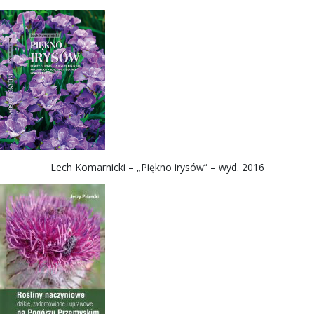
Lech Komarnicki – „Piękno irysów” – wyd. 2016