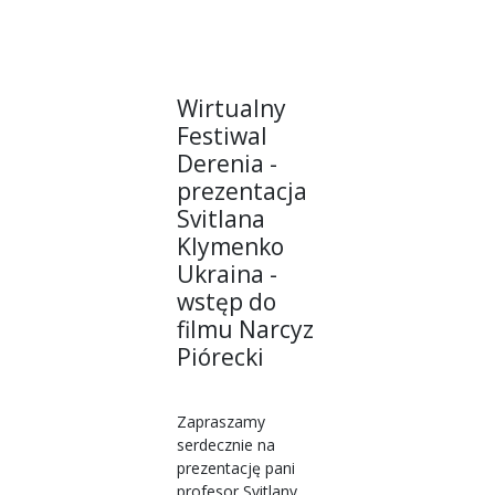
Wirtualny
Festiwal
Derenia -
prezentacja
Svitlana
Klymenko
Ukraina -
wstęp do
filmu Narcyz
Piórecki
Zapraszamy
serdecznie na
prezentację pani
profesor Svitlany