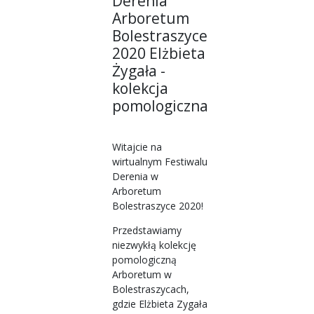
Derenia
Arboretum
Bolestraszyce
2020 Elżbieta
Żygała -
kolekcja
pomologiczna
Witajcie na
wirtualnym Festiwalu
Derenia w
Arboretum
Bolestraszyce 2020!
Przedstawiamy
niezwykłą kolekcję
pomologiczną
Arboretum w
Bolestraszycach,
gdzie Elżbieta Zygała