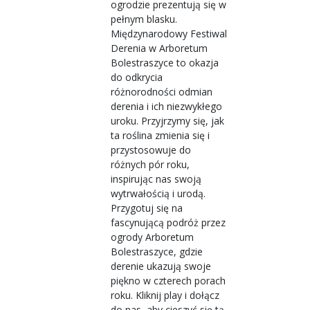
ogrodzie prezentują się w
pełnym blasku.
Międzynarodowy Festiwal
Derenia w Arboretum
Bolestraszyce to okazja
do odkrycia
różnorodności odmian
derenia i ich niezwykłego
uroku. Przyjrzymy się, jak
ta roślina zmienia się i
przystosowuje do
różnych pór roku,
inspirując nas swoją
wytrwałością i urodą.
Przygotuj się na
fascynującą podróż przez
ogrody Arboretum
Bolestraszyce, gdzie
derenie ukazują swoje
piękno w czterech porach
roku. Kliknij play i dołącz
do nas, aby cieszyć się tą