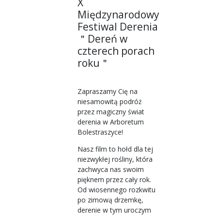
X
Międzynarodowy
Festiwal Derenia
＂Dereń w
czterech porach
roku＂
Zapraszamy Cię na
niesamowitą podróż
przez magiczny świat
derenia w Arboretum
Bolestraszyce!
Nasz film to hołd dla tej
niezwykłej rośliny, która
zachwyca nas swoim
pięknem przez cały rok.
Od wiosennego rozkwitu
po zimową drzemkę,
derenie w tym uroczym