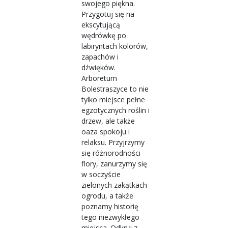
swojego piękna.
Przygotuj się na
ekscytującą
wędrówkę po
labiryntach kolorów,
zapachów i
dźwięków.
Arboretum
Bolestraszyce to nie
tylko miejsce pełne
egzotycznych roślin i
drzew, ale także
oaza spokoju i
relaksu. Przyjrzymy
się różnorodności
flory, zanurzymy się
w soczyście
zielonych zakątkach
ogrodu, a także
poznamy historię
tego niezwykłego
miejsca. Odkryj z