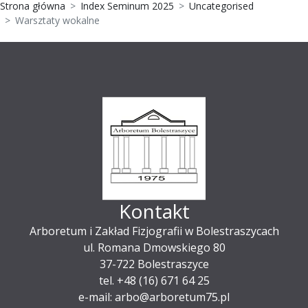
Strona główna
Index Seminum 2025
Uncategorised
Warsztaty wokalne
Kontakt
Arboretum i Zakład Fizjografii w Bolestraszycach
ul. Romana Dmowskiego 80
37-722 Bolestraszyce
tel. +48 (16) 671 64 25
e-mail: arbo@arboretum75.pl