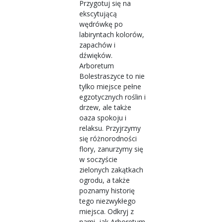
Przygotuj się na
ekscytującą
wędrówkę po
labiryntach kolorów,
zapachów i
dźwięków.
Arboretum
Bolestraszyce to nie
tylko miejsce pełne
egzotycznych roślin i
drzew, ale także
oaza spokoju i
relaksu. Przyjrzymy
się różnorodności
flory, zanurzymy się
w soczyście
zielonych zakątkach
ogrodu, a także
poznamy historię
tego niezwykłego
miejsca. Odkryj z
nami, jak Arboretum